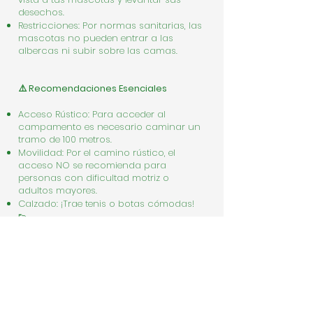
desechos.
Restricciones: Por normas sanitarias, las
mascotas no pueden entrar a las
albercas ni subir sobre las camas.
⚠️ Recomendaciones Esenciales
Acceso Rústico: Para acceder al
campamento es necesario caminar un
tramo de 100 metros.
Movilidad: Por el camino rústico, el
acceso NO se recomienda para
personas con dificultad motriz o
adultos mayores.
Calzado: ¡Trae tenis o botas cómodas!
👟
Naturaleza: Estamos rodeados de flora y
fauna, por lo que encontrarás bichitos
inofensivos. ¡No olvides tu repelente de
mosquitos! 🦟
Electricidad: Contamos con conexión
eléctrica, pero te recomendamos llevar
lámparas de mano como apoyo.