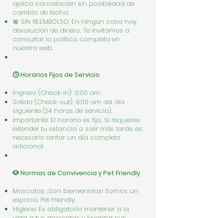
aplica cancelación sin posibilidad de
cambio de fecha.
🚨 SIN REEMBOLSO: En ningún caso hay
devolución de dinero. Te invitamos a
consultar la política completa en
nuestra web.
🕒 Horarios Fijos de Servicio
Ingreso (Check-in): 9:00 am.
Salida (Check-out): 9:00 am del día
siguiente (24 horas de servicio).
Importante: El horario es fijo. Si requieres
extender tu estancia o salir más tarde, es
necesario rentar un día completo
adicional.
🐶 Normas de Convivencia y Pet Friendly
Mascotas: ¡Son bienvenidas! Somos un
espacio Pet Friendly.
Higiene: Es obligatorio mantener a la
vista a tus mascotas y levantar sus